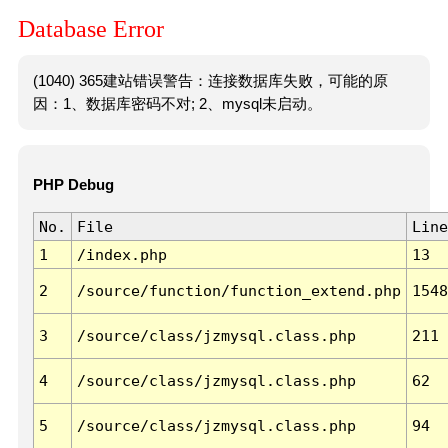
Database Error
(1040) 365建站错误警告：连接数据库失败，可能的原
因：1、数据库密码不对; 2、mysql未启动。
PHP Debug
No.
File
Line
1
/index.php
13
2
/source/function/function_extend.php
1548
3
/source/class/jzmysql.class.php
211
4
/source/class/jzmysql.class.php
62
5
/source/class/jzmysql.class.php
94