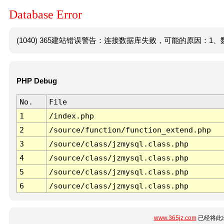
Database Error
(1040) 365建站错误警告：连接数据库失败，可能的原因：1、数
PHP Debug
No.
File
1
/index.php
2
/source/function/function_extend.php
3
/source/class/jzmysql.class.php
4
/source/class/jzmysql.class.php
5
/source/class/jzmysql.class.php
6
/source/class/jzmysql.class.php
www.365jz.com
已经将此