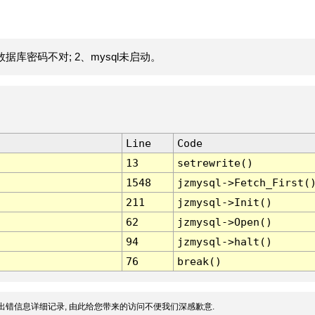
据库密码不对; 2、mysql未启动。
Line
Code
13
setrewrite()
1548
jzmysql->Fetch_First(
211
jzmysql->Init()
62
jzmysql->Open()
94
jzmysql->halt()
76
break()
出错信息详细记录, 由此给您带来的访问不便我们深感歉意.