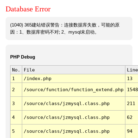
Database Error
(1040) 365建站错误警告：连接数据库失败，可能的原
因：1、数据库密码不对; 2、mysql未启动。
PHP Debug
No.
File
Line
1
/index.php
13
2
/source/function/function_extend.php
1548
3
/source/class/jzmysql.class.php
211
4
/source/class/jzmysql.class.php
62
5
/source/class/jzmysql.class.php
94