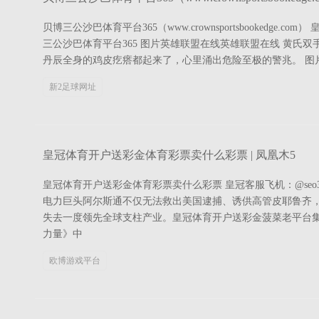
贝博三公沙巴体育平台365（www.crownsportsbookedge.com
三公沙巴体育平台365 图片英雄联盟在线英雄联盟在线 黄氏
丹辰全身的鸡皮疙瘩都起来了，心里涌出危险至极的警兆。 图片 图
新2足球网址
皇冠体育开户送彩金体育彩票卖什么彩票 | 凤凰木5
皇冠体育开户送彩金体育彩票卖什么彩票 皇冠客服飞机：@seo36
电力巨头阿尔斯通不仅无法救出美国逮捕、诱供高管皮耶鲁齐，
失去一度领先全球支柱产业。皇冠体育开户送彩金菠菜老平台集
力量》中
欧博游戏平台