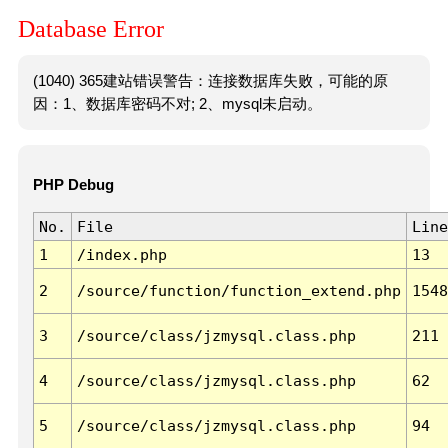
Database Error
(1040) 365建站错误警告：连接数据库失败，可能的原
因：1、数据库密码不对; 2、mysql未启动。
PHP Debug
No.
File
Line
1
/index.php
13
2
/source/function/function_extend.php
1548
3
/source/class/jzmysql.class.php
211
4
/source/class/jzmysql.class.php
62
5
/source/class/jzmysql.class.php
94