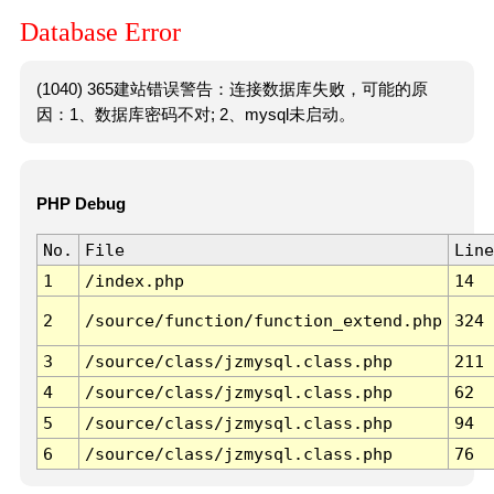
Database Error
(1040) 365建站错误警告：连接数据库失败，可能的原
因：1、数据库密码不对; 2、mysql未启动。
PHP Debug
No.
File
Line
1
/index.php
14
2
/source/function/function_extend.php
324
3
/source/class/jzmysql.class.php
211
4
/source/class/jzmysql.class.php
62
5
/source/class/jzmysql.class.php
94
6
/source/class/jzmysql.class.php
76