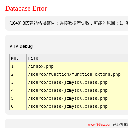
Database Error
(1040) 365建站错误警告：连接数据库失败，可能的原因：1、数
PHP Debug
No.
File
1
/index.php
2
/source/function/function_extend.php
3
/source/class/jzmysql.class.php
4
/source/class/jzmysql.class.php
5
/source/class/jzmysql.class.php
6
/source/class/jzmysql.class.php
www.365jz.com
已经将此