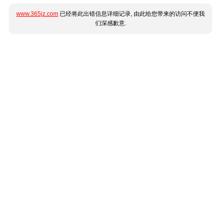
www.365jz.com
已经将此出错信息详细记录, 由此给您带来的访问不便我
们深感歉意.